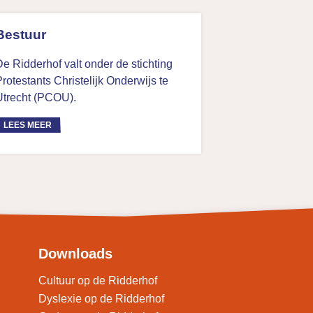
Bestuur
De Ridderhof valt onder de stichting
rotestants Christelijk Onderwijs te
Utrecht (PCOU).
LEES MEER
Downloads
Cultuur op de Ridderhof
Dyslexie op de Ridderhof