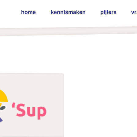
home
kennismaken
pijlers
v