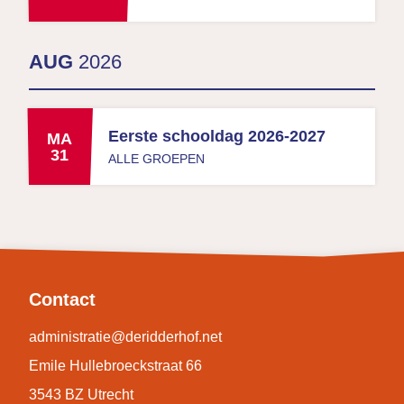
AUG
2026
Eerste schooldag 2026-2027
MA
31
ALLE GROEPEN
Contact
administratie@deridderhof.net
Emile Hullebroeckstraat 66
3543 BZ Utrecht