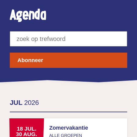
Agenda
Abonneer
JUL
2026
Zomervakantie
18
JUL.
30
AUG.
ALLE GROEPEN